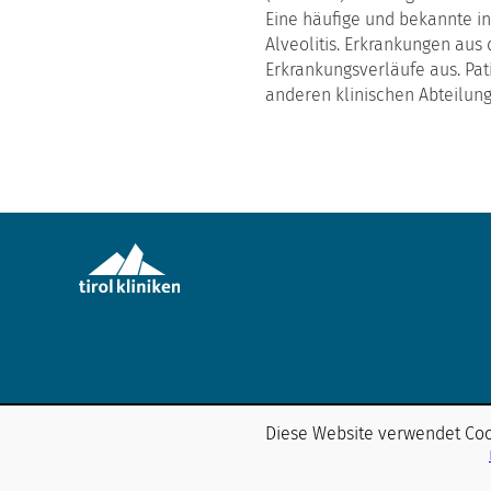
​Eine häufige und bekannte i
Alveolitis. Erkrankungen au
Erkrankungsverläufe aus. Pat
anderen klinischen Abteilung
Pneumologie Natters
Diese Website verwendet Cook
ö. Landeskrankenhaus Hochzirl - Natters
In der Stille 20