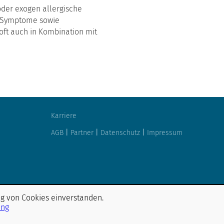
oder exogen allergische
he Symptome sowie
oft auch in Kombination mit
Karriere
AGB
|
Partner
|
Datenschutz
|
Impressum
ng von Cookies einverstanden.
ung
Entdecken Sie unsere Social Media-Kanäle