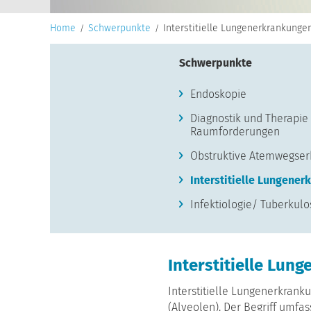
Home
Schwerpunkte
Interstitielle Lungenerkrankunge
Schwerpunkte
Endoskopie
Diagnostik und Therapi
Raumforderungen
Obstruktive Atemwegse
Interstitielle Lungene
Infektiologie/ Tuberkulo
Interstitielle Lun
Interstitielle Lungenerkran
(Alveolen). Der Begriff umfa