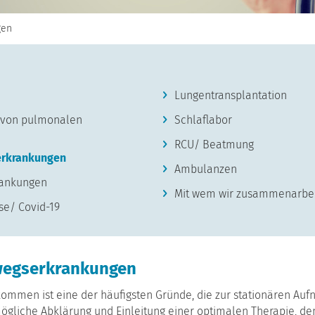
gen
Lungentransplantation
e von pulmonalen
Schlaflabor
RCU/ Beatmung
erkrankungen
Ambulanzen
krankungen
Mit wem wir zusammenarbe
se/ Covid-19
wegserkrankungen
ommen ist eine der häufigsten Gründe, die zur stationären Au
tmögliche Abklärung und Einleitung einer optimalen Therapie, d