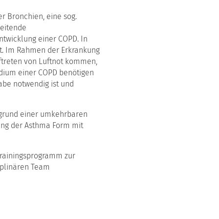
er Bronchien, eine sog.
reitende
ntwicklung einer COPD. In
eit. Im Rahmen der Erkrankung
ftreten von Luftnot kommen,
adium einer COPD benötigen
gabe notwendig ist und
ufgrund einer umkehrbaren
rung der Asthma Form mit
rainingsprogramm zur
ziplinären Team