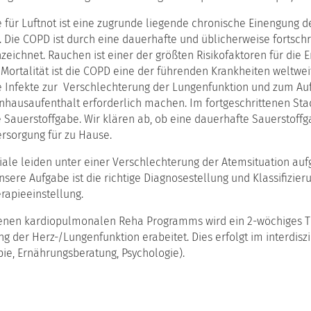
e für Luftnot ist eine zugrunde liegende chronische Einengung d
 Die COPD ist durch eine dauerhafte und üblicherweise fortsch
ichnet. Rauchen ist einer der größten Risikofaktoren für die E
 Mortalität ist die COPD eine der führenden Krankheiten weltw
e Infekte zur Verschlechterung der Lungenfunktion und zum Au
enhausaufenthalt erforderlich machen. Im fortgeschrittenen St
he Sauerstoffgabe. Wir klären ab, ob eine dauerhafte Sauerstoff
ersorgung für zu Hause.
iale leiden unter einer Verschlechterung der Atemsituation a
nsere Aufgabe ist die richtige Diagnosestellung und Klassifizie
rapieeinstellung.
nen kardiopulmonalen Reha Programms wird ein 2-wöchiges T
ng der Herz-/Lungenfunktion erabeitet. Dies erfolgt im interdis
ie, Ernährungsberatung, Psychologie).